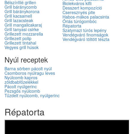
Bélszínfilé grillen
Biolekváros kifli
Grill báránycomb
Desszert kompozíció
Grill báránykorona
Cseresznyés pite
Grill kacsamell
Habos-mákos palacsinta
Grill lazacsteak
Óriás túrógombóc
Grill mangalicakaraj
Répatorta
Grill tanyasi csirke
Szatymazi túrós lepény
Grillezett mozzarella
Vendégváró finomságok
Grillezett polip
Vendégváró töltött tészta
Grillezett tintahal
Vegyes grill húsok
Nyúl receptek
Barna sörben pácolt nyúl
Csomboros nyúlragu leves
Nyúlcomb kapros
zöldbabfőzelékkel
Pácolt nyúlgerinc
Pezsgős nyúlcomb
Tűzdelt nyúlcomb, nyúlgerinc
Répatorta