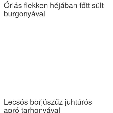
Óriás flekken héjában főtt sült
burgonyával
Lecsós borjúszűz juhtúrós
apró tarhonyával