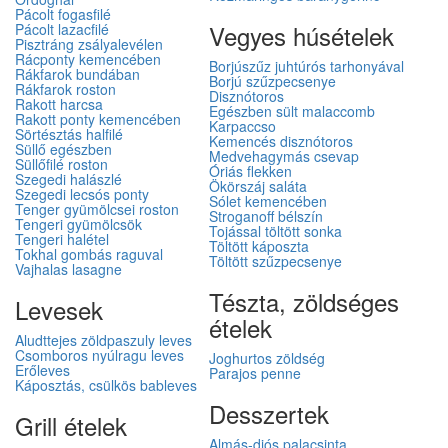
Pácolt fogasfilé
Vegyes húsételek
Pácolt lazacfilé
Pisztráng zsályalevélen
Rácponty kemencében
Borjúszűz juhtúrós tarhonyával
Rákfarok bundában
Borjú szűzpecsenye
Rákfarok roston
Disznótoros
Rakott harcsa
Egészben sült malaccomb
Rakott ponty kemencében
Karpaccso
Sörtésztás halfilé
Kemencés disznótoros
Süllő egészben
Medvehagymás csevap
Süllőfilé roston
Óriás flekken
Szegedi halászlé
Ökörszáj saláta
Szegedi lecsós ponty
Sólet kemencében
Tenger gyümölcsei roston
Stroganoff bélszín
Tengeri gyümölcsök
Tojással töltött sonka
Tengeri halétel
Töltött káposzta
Tokhal gombás raguval
Töltött szűzpecsenye
Vajhalas lasagne
Tészta, zöldséges
Levesek
ételek
Aludttejes zöldpaszuly leves
Csomboros nyúlragu leves
Joghurtos zöldség
Erőleves
Parajos penne
Káposztás, csülkös bableves
Desszertek
Grill ételek
Almás-diós palacsinta