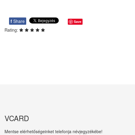
f
Share
Save
Rating:
VCARD
Mentse elérhetőségeinket telefonja névjegyzékébe!