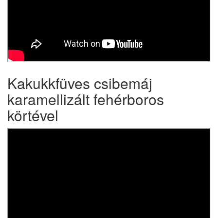
Kakukkfüves csibemáj
karamellizált fehérboros
körtével