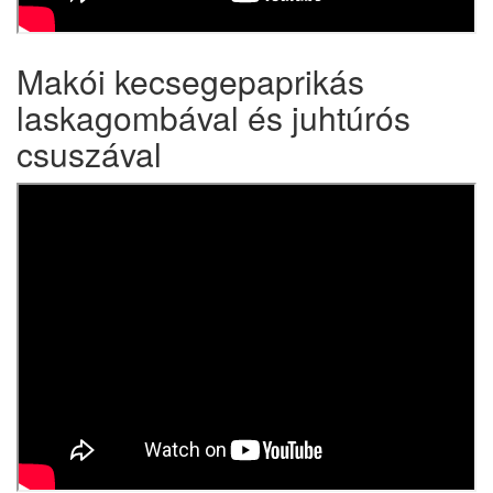
Makói kecsegepaprikás
laskagombával és juhtúrós
csuszával