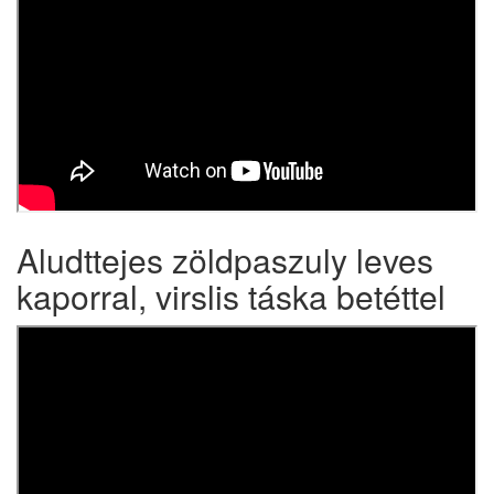
Aludttejes zöldpaszuly leves
kaporral, virslis táska betéttel