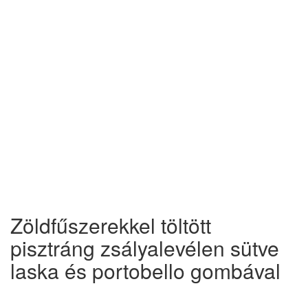
Zöldfűszerekkel töltött
pisztráng zsályalevélen sütve
laska és portobello gombával