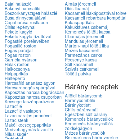
Bajai halászlé
Almás jércemell
Bakonyi harcsafilé
Diós libamáj
Boszorkányszigeti halászlé
Kacsamell lilakáposztával töltve
Busa dinnyesalátával
Kacsamell rebarbara kompóttal
Cápaharcsa rostlapon
Kakaspaprikás
Chilis lepényhal
Kakukkfüves csibemáj
Fekete kagyló
Kemencés töltött kacsa
Fekete kagyló rizottóval
Libamájas jércemell
Fogasfilé pórélevélben
Mandulás jércemell
Fogasfilé roston
Márton-napi töltött liba
Fogas parajjal
Mézes kacsamell
Fogas roston
Parmezános csirke
Garnéla nyárson
Pecsenye kacsa
Halak roston
Sült kacsamell
Halkocsonya
Szilvás csirkemell
Halpaprikás
Töltött pulyka
Haltepertő
Harcsafilé ananász ágyon
Bárány receptek
Harcsaropogós spárgával
Káposztás harcsa bográcsban
Alföldi báránycomb
Káposztás harcsa csuporban
Báránycombfilé
Kecsege faszénparázson
Báránykotlett
Lazacfilé
Chilis báránymáj
Lazacfilé vaslapon
Egészben sült bárány
Lazac parajos pennével
Kemencés báránycsülök
Lazac steak
Kemencés báránycsülök
Makói kecsegepaprikás
zöldségágyon
Medvehagymás lazacfilé
Mézes báránycsülök
Nílusi sügér
Rozmaringos báránygerinc
Ördöghal