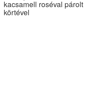
kacsamell roséval párolt
körtével