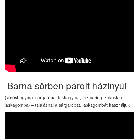
Barna sörben párolt házinyúl
(vöröshagyma, sárgarépa, fokhagyma, rozmaring, kakukkfű,
laskagomba) – tálalásnál a sárgarépát, laskagombát használjuk