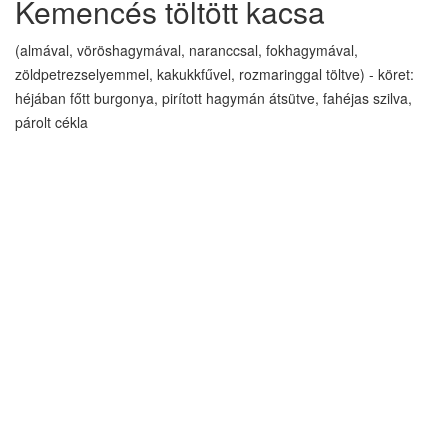
Kemencés töltött kacsa
(almával, vöröshagymával, naranccsal, fokhagymával,
zöldpetrezselyemmel, kakukkfűvel, rozmaringgal töltve) - köret:
héjában főtt burgonya, pirított hagymán átsütve, fahéjas szilva,
párolt cékla